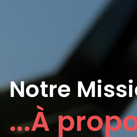
Notre Miss
...À prop