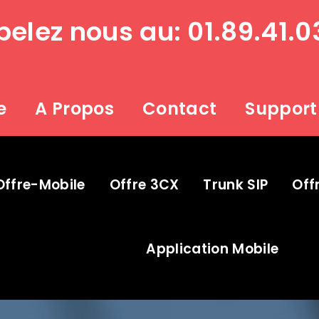
elez nous au: 01.89.41.0
e
A Propos
Contact
Support
Offre-Mobile
Offre 3CX
Trunk SIP
Off
Application Mobile