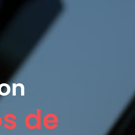
ion
os de