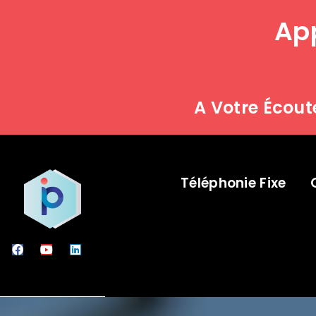
App
A Votre Écout
Téléphonie Fixe