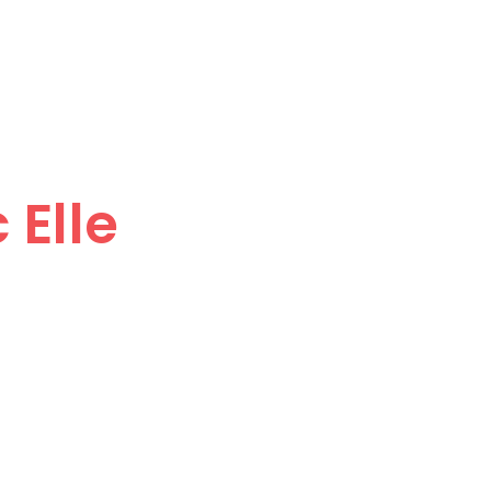
Le
 Elle
t téléphone IP, forfaits,
 la téléphonie