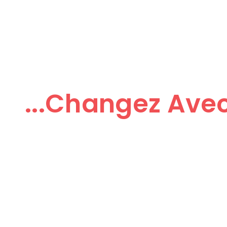
IP Change 
Monde
...changez Avec
Une solution de téléphonie fixe intégrée (standard e
applications…) qui va faire évoluer votre regard sur
d’entreprise.