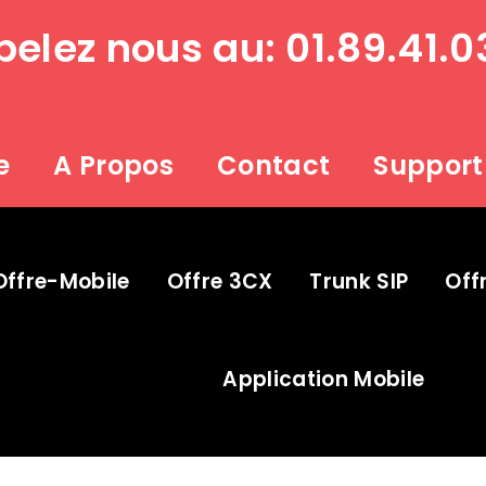
elez nous au: 01.89.41.0
e
A Propos
Contact
Support
Offre-Mobile
Offre 3CX
Trunk SIP
Off
Application Mobile