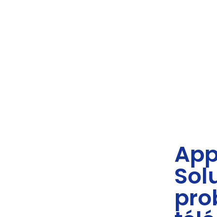
App
Sol
pro