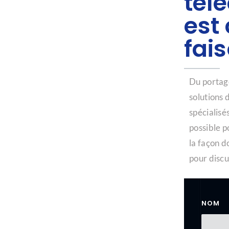
tél
est
fai
Du portage
solutions 
spécialisé
possible p
la façon d
pour discu
NOM